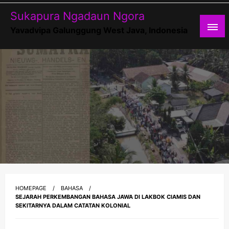
Skip
Sukapura Ngadaun Ngora
to
content
Yavadvipa Galunggung West Java, Indonesia
HOMEPAGE
BAHASA
SEJARAH PERKEMBANGAN BAHASA JAWA DI LAKBOK CIAMIS DAN
SEKITARNYA DALAM CATATAN KOLONIAL