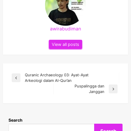
awirabudiman
View all posts
Post
Quranic Archaeology 03: Ayat-Ayat
Previous
Arkeologi dalam Al-Qur’an
navigation
Post
Puspalingga dan
Next
Janggan
Post
Search