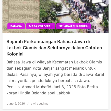
BAHASA
MASA KOLONIAL
SEJARAH SUKAPURA
Sejarah Perkembangan Bahasa Jawa di
Lakbok Ciamis dan Sekitarnya dalam Catatan
Kolonial
Bahasa Jawa di wilayah Kecamatan Lakbok Ciamis
dan sebagian Kota Banjar sangat menarik untuk
diulas. Pasalnya, wilayah yang berada di Jawa Barat
ini mayoritas penduduknya berbahasa Jawa.
Penulis: Ahmad Muhafid Juni 8, 2026 Foto Berita
koran Hindia Belanda soal Lakbok…
June 9, 2026
Posted
awirabudiman
on