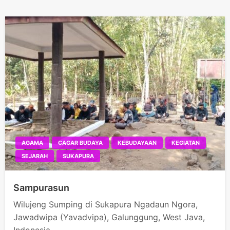
AGAMA
CAGAR BUDAYA
KEBUDAYAAN
KEGIATAN
SEJARAH
SUKAPURA
Sampurasun
Wilujeng Sumping di Sukapura Ngadaun Ngora,
Jawadwipa (Yavadvipa), Galunggung, West Java,
Indonesia