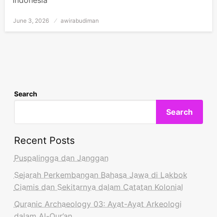
June 3, 2026
Posted
awirabudiman
on
Search
Search
Recent Posts
Puspalingga dan Janggan
Sejarah Perkembangan Bahasa Jawa di Lakbok
Ciamis dan Sekitarnya dalam Catatan Kolonial
Quranic Archaeology 03: Ayat-Ayat Arkeologi
dalam Al-Qur’an